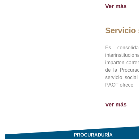
Ver más
Servicio 
Es consolid
interinstituci
imparten carre
de la Procura
servicio socia
PAOT ofrece.
Ver más
PROCURADURÍA