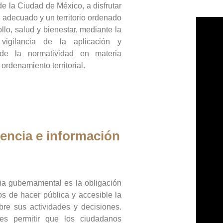
de la Ciudad de México, a disfrutar
 adecuado y un territorio ordenado
llo, salud y bienestar, mediante la
vigilancia de la aplicación y
 de la normatividad en materia
 ordenamiento territorial.
encia e información
ia gubernamental es la obligación
os de hacer pública y accesible la
bre sus actividades y decisiones.
es permitir que los ciudadanos