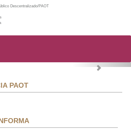
lico Descentralizado/PAOT
s
a
Next
IA PAOT
INFORMA