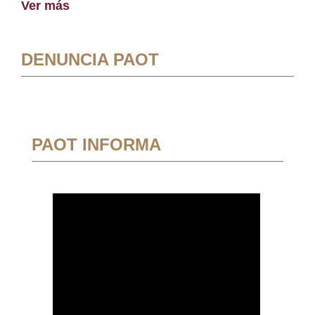
Ver más
DENUNCIA PAOT
PAOT INFORMA