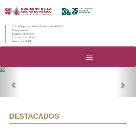
CDMX/Organismo Público Descentralizado/PAOT
Transparencia
Trámites y Servicios
Atención Ciudadana
Web e-mail PAOT
PAOT
Previous
Nex
DESTACADOS