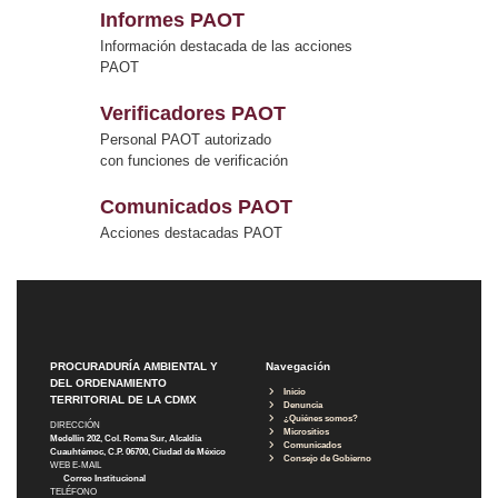
Informes PAOT
Información destacada de las acciones
PAOT
Verificadores PAOT
Personal PAOT autorizado
con funciones de verificación
Comunicados PAOT
Acciones destacadas PAOT
PROCURADURÍA AMBIENTAL Y
Navegación
DEL ORDENAMIENTO
Inicio
TERRITORIAL DE LA CDMX
Denuncia
¿Quiénes somos?
DIRECCIÓN
Micrositios
Medellín 202, Col. Roma Sur, Alcaldía
Comunicados
Cuauhtémoc, C.P. 06700, Ciudad de México
Consejo de Gobierno
WEB E-MAIL
Correo Institucional
TELÉFONO