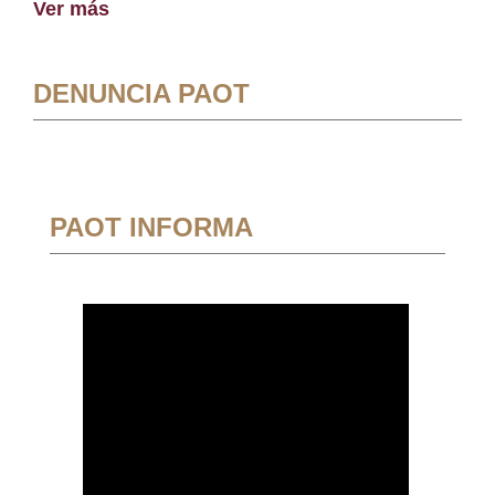
Ver más
DENUNCIA PAOT
PAOT INFORMA