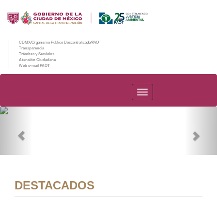
CDMX/Organismo Público Descentralizado/PAOT
Transparencia
Trámites y Servicios
Atención Ciudadana
Web e-mail PAOT
PAOT
Previous
Nex
DESTACADOS