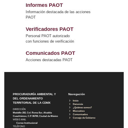
Informes PAOT
Información destacada de las acciones
PAOT
Verificadores PAOT
Personal PAOT autorizado
con funciones de verificación
Comunicados PAOT
Acciones destacadas PAOT
PROCURADURÍA AMBIENTAL Y
Navegación
DEL ORDENAMIENTO
Inicio
TERRITORIAL DE LA CDMX
Denuncia
¿Quiénes somos?
DIRECCIÓN
Micrositios
Medellín 202, Col. Roma Sur, Alcaldía
Comunicados
Cuauhtémoc, C.P. 06700, Ciudad de México
Consejo de Gobierno
WEB E-MAIL
Correo Institucional
TELÉFONO