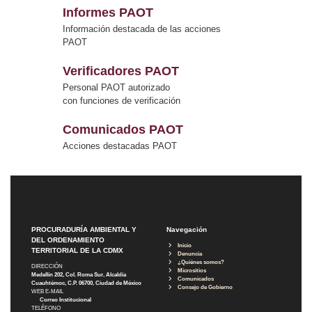
Informes PAOT
Información destacada de las acciones
PAOT
Verificadores PAOT
Personal PAOT autorizado
con funciones de verificación
Comunicados PAOT
Acciones destacadas PAOT
PROCURADURÍA AMBIENTAL Y
Navegación
DEL ORDENAMIENTO
Inicio
TERRITORIAL DE LA CDMX
Denuncia
¿Quiénes somos?
DIRECCIÓN
Micrositios
Medellín 202, Col. Roma Sur, Alcaldía
Comunicados
Cuauhtémoc, C.P. 06700, Ciudad de México
Consejo de Gobierno
WEB E-MAIL
Correo Institucional
TELÉFONO