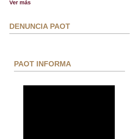
Ver más
DENUNCIA PAOT
PAOT INFORMA