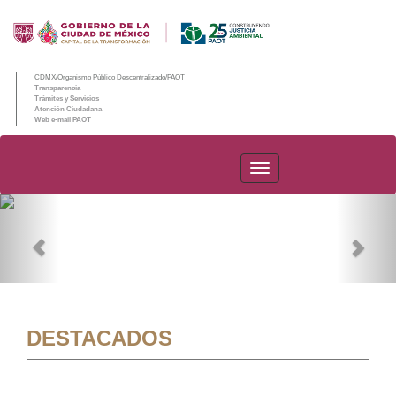
CDMX/Organismo Público Descentralizado/PAOT
Transparencia
Trámites y Servicios
Atención Ciudadana
Web e-mail PAOT
PAOT
Previous
Nex
DESTACADOS