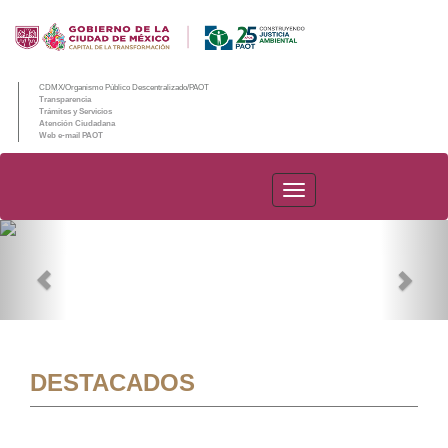
CDMX/Organismo Público Descentralizado/PAOT
Transparencia
Trámites y Servicios
Atención Ciudadana
Web e-mail PAOT
PAOT
Previous
Nex
DESTACADOS