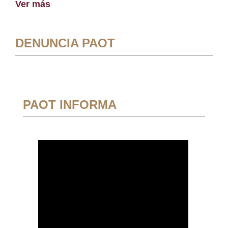
Ver más
DENUNCIA PAOT
PAOT INFORMA