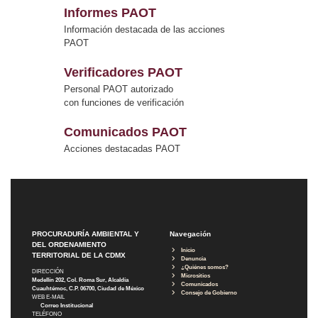
Informes PAOT
Información destacada de las acciones
PAOT
Verificadores PAOT
Personal PAOT autorizado
con funciones de verificación
Comunicados PAOT
Acciones destacadas PAOT
PROCURADURÍA AMBIENTAL Y
Navegación
DEL ORDENAMIENTO
Inicio
TERRITORIAL DE LA CDMX
Denuncia
¿Quiénes somos?
DIRECCIÓN
Micrositios
Medellín 202, Col. Roma Sur, Alcaldía
Comunicados
Cuauhtémoc, C.P. 06700, Ciudad de México
Consejo de Gobierno
WEB E-MAIL
Correo Institucional
TELÉFONO