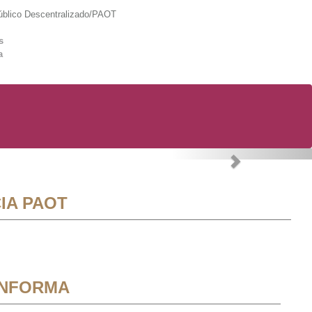
lico Descentralizado/PAOT
s
a
Next
IA PAOT
INFORMA