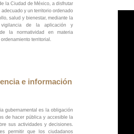
de la Ciudad de México, a disfrutar
 adecuado y un territorio ordenado
llo, salud y bienestar, mediante la
vigilancia de la aplicación y
 de la normatividad en materia
 ordenamiento territorial.
encia e información
ia gubernamental es la obligación
os de hacer pública y accesible la
bre sus actividades y decisiones.
es permitir que los ciudadanos