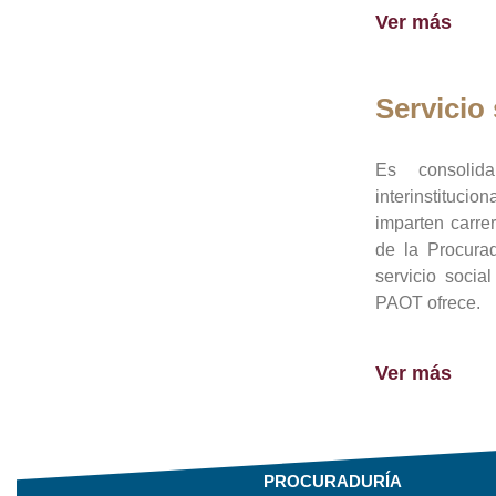
Ver más
Servicio 
Es consolid
interinstituci
imparten carre
de la Procura
servicio socia
PAOT ofrece.
Ver más
PROCURADURÍA