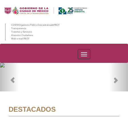
CDMX/Organismo Público Descentralizado/PAOT
Transparencia
Trámites y Servicios
Atención Ciudadana
Web e-mail PAOT
PAOT
Previous
Nex
DESTACADOS