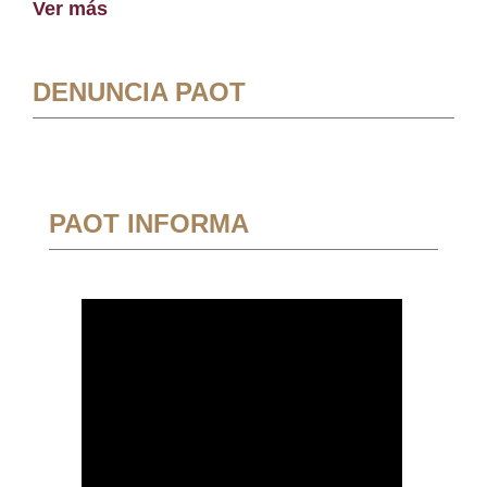
Ver más
DENUNCIA PAOT
PAOT INFORMA