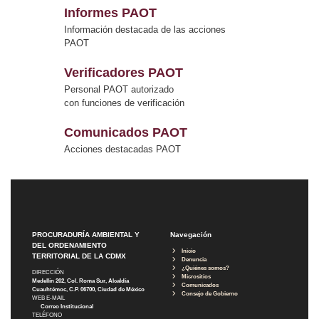
Informes PAOT
Información destacada de las acciones
PAOT
Verificadores PAOT
Personal PAOT autorizado
con funciones de verificación
Comunicados PAOT
Acciones destacadas PAOT
PROCURADURÍA AMBIENTAL Y
Navegación
DEL ORDENAMIENTO
Inicio
TERRITORIAL DE LA CDMX
Denuncia
¿Quiénes somos?
DIRECCIÓN
Micrositios
Medellín 202, Col. Roma Sur, Alcaldía
Comunicados
Cuauhtémoc, C.P. 06700, Ciudad de México
Consejo de Gobierno
WEB E-MAIL
Correo Institucional
TELÉFONO