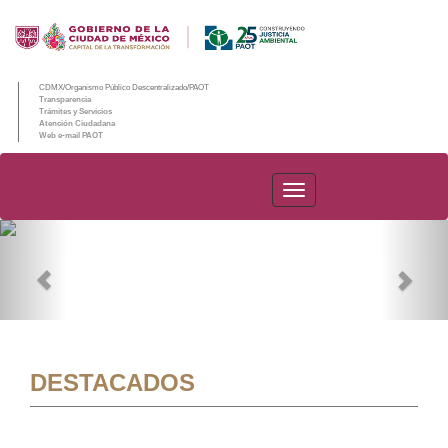
CDMX/Organismo Público Descentralizado/PAOT
Transparencia
Trámites y Servicios
Atención Ciudadana
Web e-mail PAOT
PAOT
Previous
Nex
DESTACADOS