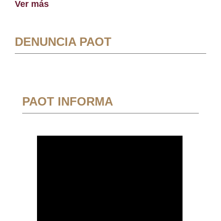
Ver más
DENUNCIA PAOT
PAOT INFORMA