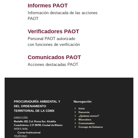
Informes PAOT
Información destacada de las acciones
PAOT
Verificadores PAOT
Personal PAOT autorizado
con funciones de verificación
Comunicados PAOT
Acciones destacadas PAOT
PROCURADURÍA AMBIENTAL Y
Navegación
DEL ORDENAMIENTO
Inicio
TERRITORIAL DE LA CDMX
Denuncia
¿Quiénes somos?
DIRECCIÓN
Micrositios
Medellín 202, Col. Roma Sur, Alcaldía
Comunicados
Cuauhtémoc, C.P. 06700, Ciudad de México
Consejo de Gobierno
WEB E-MAIL
Correo Institucional
TELÉFONO