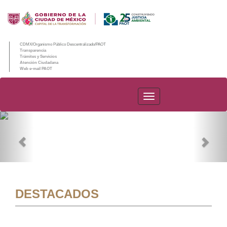
CDMX/Organismo Público Descentralizado/PAOT
Transparencia
Trámites y Servicios
Atención Ciudadana
Web e-mail PAOT
PAOT
Previous
Nex
DESTACADOS