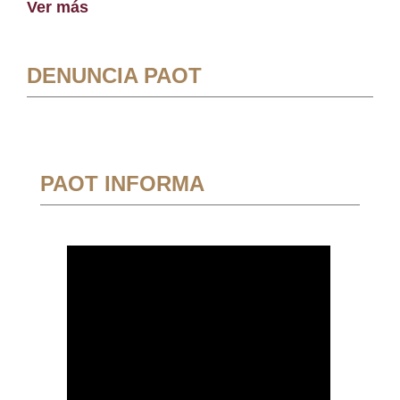
Ver más
DENUNCIA PAOT
PAOT INFORMA