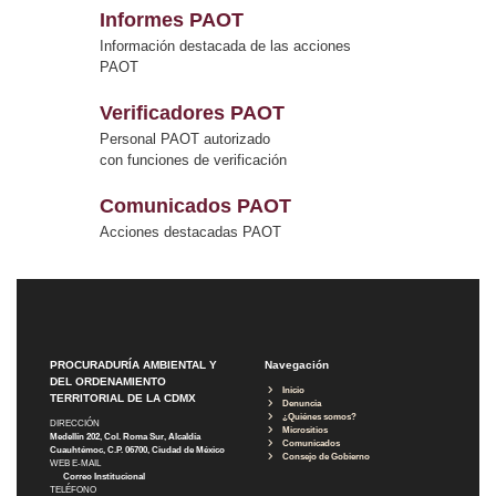
Informes PAOT
Información destacada de las acciones
PAOT
Verificadores PAOT
Personal PAOT autorizado
con funciones de verificación
Comunicados PAOT
Acciones destacadas PAOT
PROCURADURÍA AMBIENTAL Y
Navegación
DEL ORDENAMIENTO
Inicio
TERRITORIAL DE LA CDMX
Denuncia
¿Quiénes somos?
DIRECCIÓN
Micrositios
Medellín 202, Col. Roma Sur, Alcaldía
Comunicados
Cuauhtémoc, C.P. 06700, Ciudad de México
Consejo de Gobierno
WEB E-MAIL
Correo Institucional
TELÉFONO