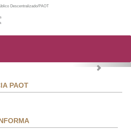
lico Descentralizado/PAOT
s
a
Next
IA PAOT
INFORMA