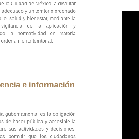
de la Ciudad de México, a disfrutar
 adecuado y un territorio ordenado
llo, salud y bienestar, mediante la
vigilancia de la aplicación y
 de la normatividad en materia
 ordenamiento territorial.
encia e información
ia gubernamental es la obligación
os de hacer pública y accesible la
bre sus actividades y decisiones.
es permitir que los ciudadanos