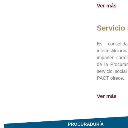
Ver más
Servicio 
Es consolid
interinstituci
imparten carre
de la Procura
servicio socia
PAOT ofrece.
Ver más
PROCURADURÍA