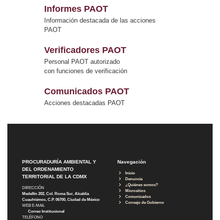
Informes PAOT
Información destacada de las acciones
PAOT
Verificadores PAOT
Personal PAOT autorizado
con funciones de verificación
Comunicados PAOT
Acciones destacadas PAOT
PROCURADURÍA AMBIENTAL Y
Navegación
DEL ORDENAMIENTO
Inicio
TERRITORIAL DE LA CDMX
Denuncia
¿Quiénes somos?
DIRECCIÓN
Micrositios
Medellín 202, Col. Roma Sur, Alcaldía
Comunicados
Cuauhtémoc, C.P. 06700, Ciudad de México
Consejo de Gobierno
WEB E-MAIL
Correo Institucional
TELÉFONO