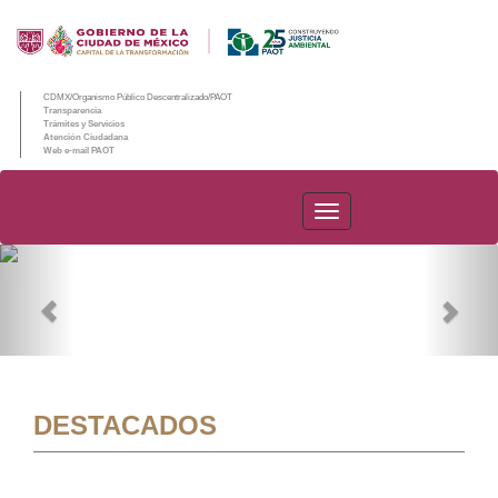
CDMX/Organismo Público Descentralizado/PAOT
Transparencia
Trámites y Servicios
Atención Ciudadana
Web e-mail PAOT
PAOT
Previous
Nex
DESTACADOS