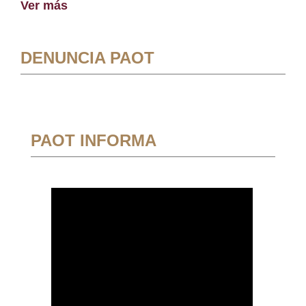
Ver más
DENUNCIA PAOT
PAOT INFORMA