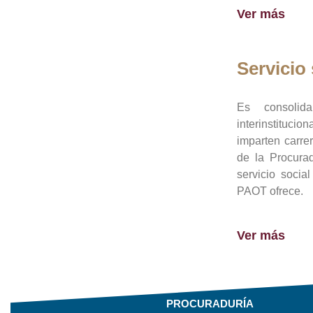
Ver más
Servicio 
Es consolid
interinstituci
imparten carre
de la Procura
servicio socia
PAOT ofrece.
Ver más
PROCURADURÍA