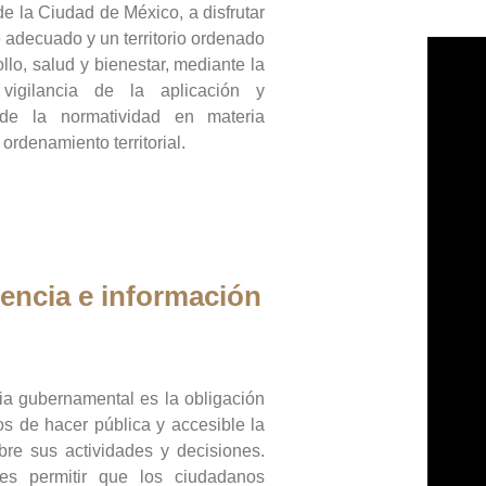
de la Ciudad de México, a disfrutar
 adecuado y un territorio ordenado
llo, salud y bienestar, mediante la
vigilancia de la aplicación y
 de la normatividad en materia
 ordenamiento territorial.
encia e información
ia gubernamental es la obligación
os de hacer pública y accesible la
bre sus actividades y decisiones.
es permitir que los ciudadanos