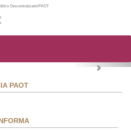
lico Descentralizado/PAOT
s
a
Next
IA PAOT
INFORMA