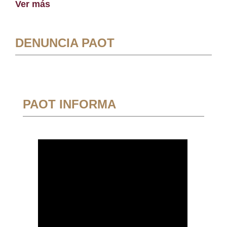
Ver más
DENUNCIA PAOT
PAOT INFORMA