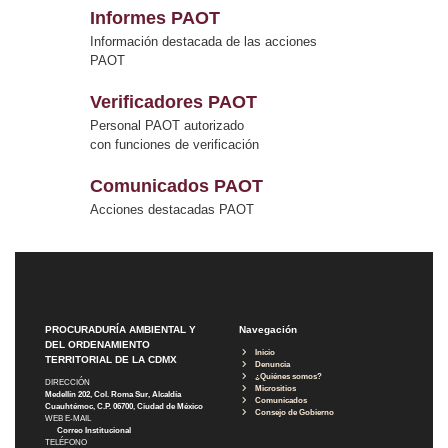
Informes PAOT
Información destacada de las acciones
PAOT
Verificadores PAOT
Personal PAOT autorizado
con funciones de verificación
Comunicados PAOT
Acciones destacadas PAOT
PROCURADURÍA AMBIENTAL Y
Navegación
DEL ORDENAMIENTO
Inicio
TERRITORIAL DE LA CDMX
Denuncia
¿Quiénes somos?
DIRECCIÓN
Micrositios
Medellín 202, Col. Roma Sur, Alcaldía
Comunicados
Cuauhtémoc, C.P. 06700, Ciudad de México
Consejo de Gobierno
WEB E-MAIL
Correo Institucional
TELÉFONO