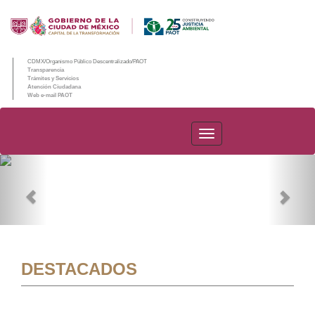
CDMX/Organismo Público Descentralizado/PAOT
Transparencia
Trámites y Servicios
Atención Ciudadana
Web e-mail PAOT
PAOT
Previous
Nex
DESTACADOS