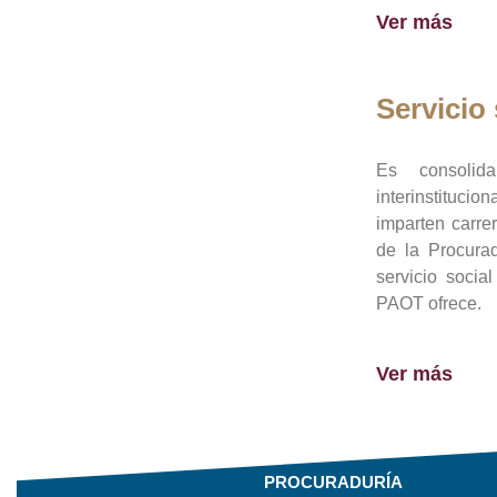
Ver más
Servicio 
Es consolid
interinstituci
imparten carre
de la Procura
servicio socia
PAOT ofrece.
Ver más
PROCURADURÍA