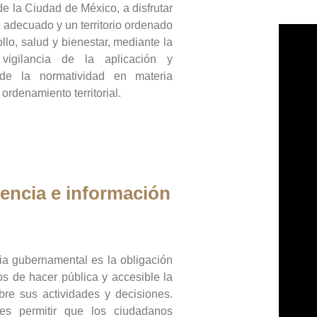
de la Ciudad de México, a disfrutar
 adecuado y un territorio ordenado
llo, salud y bienestar, mediante la
vigilancia de la aplicación y
 de la normatividad en materia
 ordenamiento territorial.
encia e información
ia gubernamental es la obligación
os de hacer pública y accesible la
bre sus actividades y decisiones.
es permitir que los ciudadanos