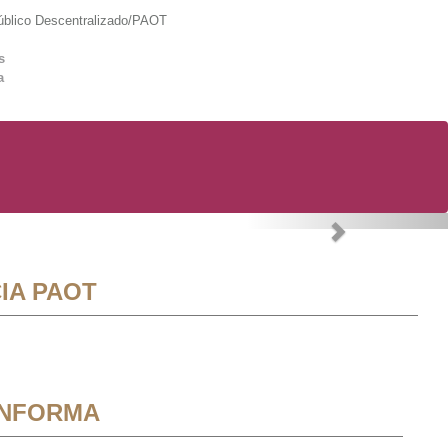
lico Descentralizado/PAOT
s
a
Next
IA PAOT
INFORMA