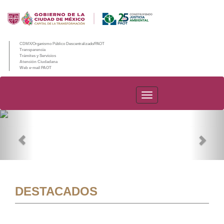
CDMX/Organismo Público Descentralizado/PAOT
Transparencia
Trámites y Servicios
Atención Ciudadana
Web e-mail PAOT
PAOT
Previous
Nex
DESTACADOS