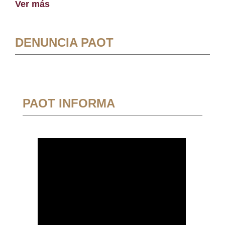
Ver más
DENUNCIA PAOT
PAOT INFORMA