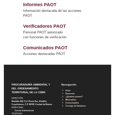
Informes PAOT
Información destacada de las acciones
PAOT
Verificadores PAOT
Personal PAOT autorizado
con funciones de verificación
Comunicados PAOT
Acciones destacadas PAOT
PROCURADURÍA AMBIENTAL Y
Navegación
DEL ORDENAMIENTO
Inicio
TERRITORIAL DE LA CDMX
Denuncia
¿Quiénes somos?
DIRECCIÓN
Micrositios
Medellín 202, Col. Roma Sur, Alcaldía
Comunicados
Cuauhtémoc, C.P. 06700, Ciudad de México
Consejo de Gobierno
WEB E-MAIL
Correo Institucional
TELÉFONO