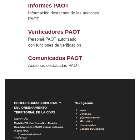
Informes PAOT
Información destacada de las acciones
PAOT
Verificadores PAOT
Personal PAOT autorizado
con funciones de verificación
Comunicados PAOT
Acciones destacadas PAOT
PROCURADURÍA AMBIENTAL Y
Navegación
DEL ORDENAMIENTO
Inicio
TERRITORIAL DE LA CDMX
Denuncia
¿Quiénes somos?
DIRECCIÓN
Micrositios
Medellín 202, Col. Roma Sur, Alcaldía
Comunicados
Cuauhtémoc, C.P. 06700, Ciudad de México
Consejo de Gobierno
WEB E-MAIL
Correo Institucional
TELÉFONO