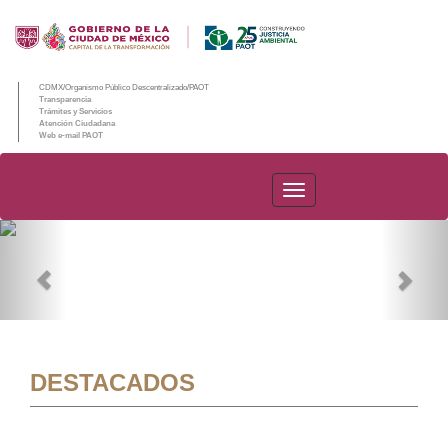
CDMX/Organismo Público Descentralizado/PAOT
Transparencia
Trámites y Servicios
Atención Ciudadana
Web e-mail PAOT
PAOT
Previous
Nex
DESTACADOS