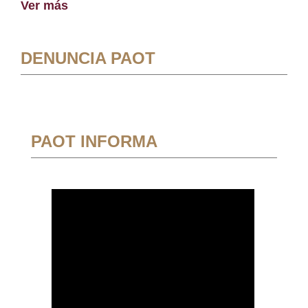
Ver más
DENUNCIA PAOT
PAOT INFORMA