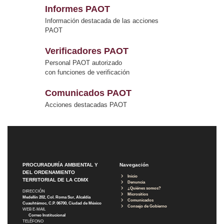
Informes PAOT
Información destacada de las acciones
PAOT
Verificadores PAOT
Personal PAOT autorizado
con funciones de verificación
Comunicados PAOT
Acciones destacadas PAOT
PROCURADURÍA AMBIENTAL Y
Navegación
DEL ORDENAMIENTO
Inicio
TERRITORIAL DE LA CDMX
Denuncia
¿Quiénes somos?
DIRECCIÓN
Micrositios
Medellín 202, Col. Roma Sur, Alcaldía
Comunicados
Cuauhtémoc, C.P. 06700, Ciudad de México
Consejo de Gobierno
WEB E-MAIL
Correo Institucional
TELÉFONO