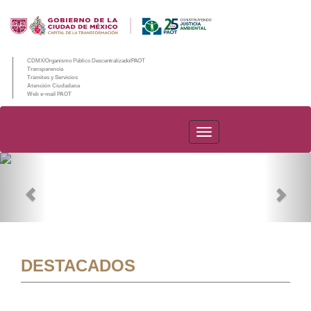
CDMX/Organismo Público Descentralizado/PAOT
Transparencia
Trámites y Servicios
Atención Ciudadana
Web e-mail PAOT
PAOT
Previous
Nex
DESTACADOS