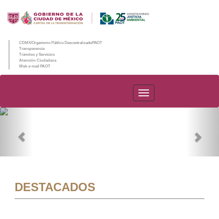
CDMX/Organismo Público Descentralizado/PAOT
Transparencia
Trámites y Servicios
Atención Ciudadana
Web e-mail PAOT
PAOT
Previous
Nex
DESTACADOS