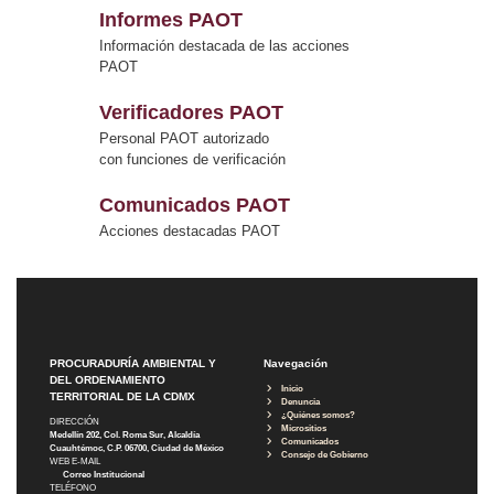
Informes PAOT
Información destacada de las acciones
PAOT
Verificadores PAOT
Personal PAOT autorizado
con funciones de verificación
Comunicados PAOT
Acciones destacadas PAOT
PROCURADURÍA AMBIENTAL Y
Navegación
DEL ORDENAMIENTO
Inicio
TERRITORIAL DE LA CDMX
Denuncia
¿Quiénes somos?
DIRECCIÓN
Micrositios
Medellín 202, Col. Roma Sur, Alcaldía
Comunicados
Cuauhtémoc, C.P. 06700, Ciudad de México
Consejo de Gobierno
WEB E-MAIL
Correo Institucional
TELÉFONO