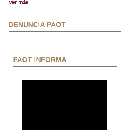
Ver más
DENUNCIA PAOT
PAOT INFORMA