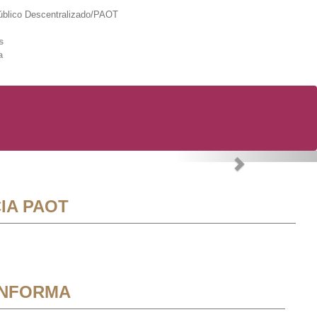
lico Descentralizado/PAOT
s
a
Next
IA PAOT
INFORMA