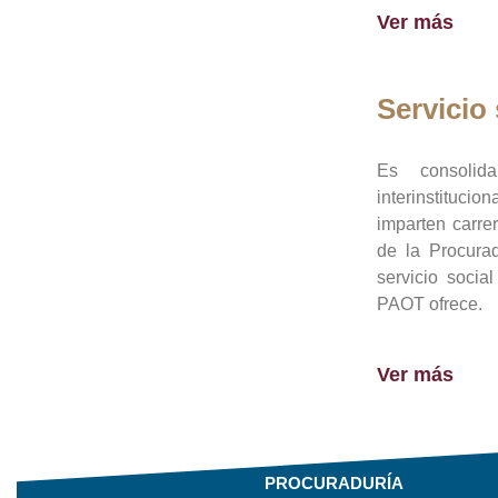
Ver más
Servicio 
Es consolid
interinstituci
imparten carre
de la Procura
servicio socia
PAOT ofrece.
Ver más
PROCURADURÍA