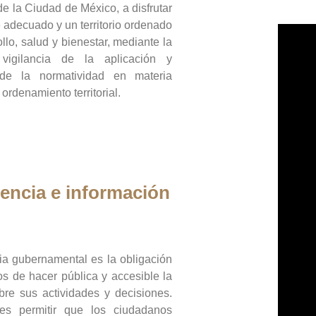
de la Ciudad de México, a disfrutar
 adecuado y un territorio ordenado
llo, salud y bienestar, mediante la
vigilancia de la aplicación y
 de la normatividad en materia
 ordenamiento territorial.
encia e información
ia gubernamental es la obligación
os de hacer pública y accesible la
bre sus actividades y decisiones.
es permitir que los ciudadanos