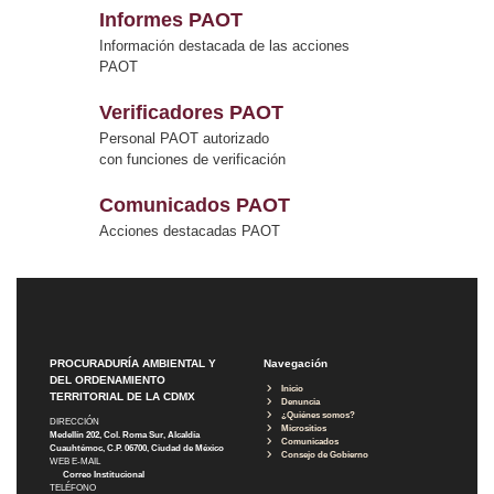
Informes PAOT
Información destacada de las acciones
PAOT
Verificadores PAOT
Personal PAOT autorizado
con funciones de verificación
Comunicados PAOT
Acciones destacadas PAOT
PROCURADURÍA AMBIENTAL Y
Navegación
DEL ORDENAMIENTO
Inicio
TERRITORIAL DE LA CDMX
Denuncia
¿Quiénes somos?
DIRECCIÓN
Micrositios
Medellín 202, Col. Roma Sur, Alcaldía
Comunicados
Cuauhtémoc, C.P. 06700, Ciudad de México
Consejo de Gobierno
WEB E-MAIL
Correo Institucional
TELÉFONO