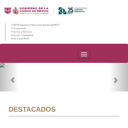
CDMX/Organismo Público Descentralizado/PAOT
Transparencia
Trámites y Servicios
Atención Ciudadana
Web e-mail PAOT
PAOT
Previous
Nex
DESTACADOS