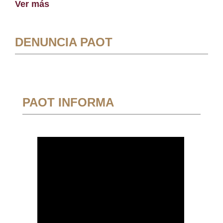
Ver más
DENUNCIA PAOT
PAOT INFORMA