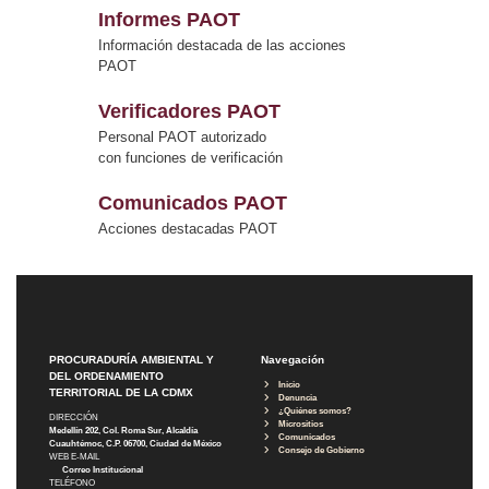
Informes PAOT
Información destacada de las acciones
PAOT
Verificadores PAOT
Personal PAOT autorizado
con funciones de verificación
Comunicados PAOT
Acciones destacadas PAOT
PROCURADURÍA AMBIENTAL Y
Navegación
DEL ORDENAMIENTO
Inicio
TERRITORIAL DE LA CDMX
Denuncia
¿Quiénes somos?
DIRECCIÓN
Micrositios
Medellín 202, Col. Roma Sur, Alcaldía
Comunicados
Cuauhtémoc, C.P. 06700, Ciudad de México
Consejo de Gobierno
WEB E-MAIL
Correo Institucional
TELÉFONO