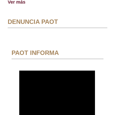
Ver más
DENUNCIA PAOT
PAOT INFORMA