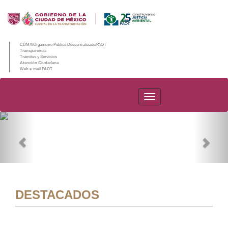
CDMX/Organismo Público Descentralizado/PAOT
Transparencia
Trámites y Servicios
Atención Ciudadana
Web e-mail PAOT
PAOT
Previous
Nex
DESTACADOS