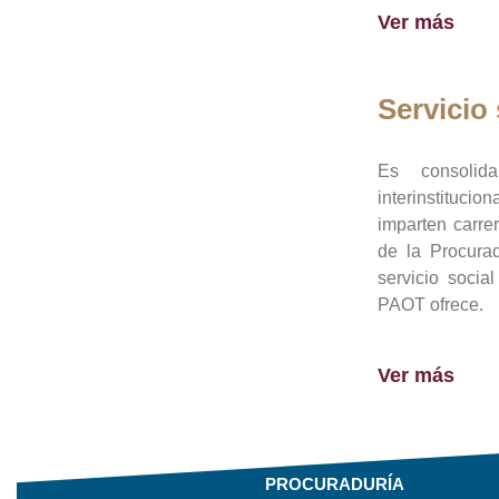
Ver más
Servicio 
Es consolid
interinstituci
imparten carre
de la Procura
servicio socia
PAOT ofrece.
Ver más
PROCURADURÍA