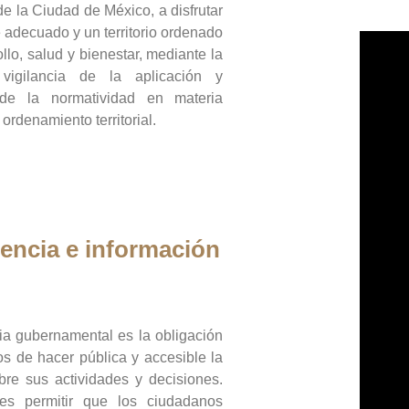
de la Ciudad de México, a disfrutar
 adecuado y un territorio ordenado
llo, salud y bienestar, mediante la
vigilancia de la aplicación y
 de la normatividad en materia
 ordenamiento territorial.
encia e información
ia gubernamental es la obligación
os de hacer pública y accesible la
bre sus actividades y decisiones.
es permitir que los ciudadanos