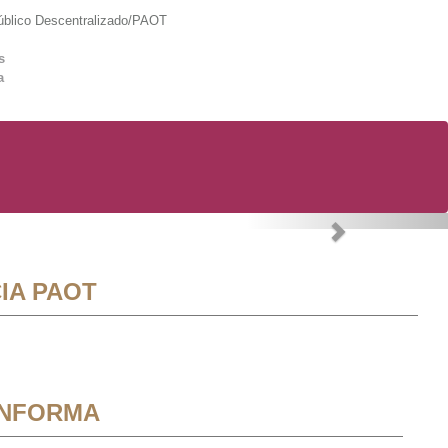
lico Descentralizado/PAOT
s
a
Next
IA PAOT
INFORMA