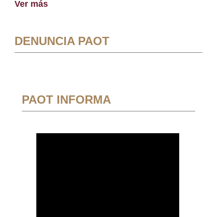
Ver más
DENUNCIA PAOT
PAOT INFORMA