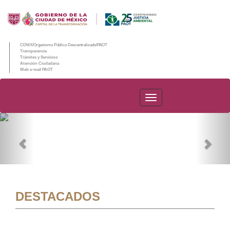
CDMX/Organismo Público Descentralizado/PAOT
Transparencia
Trámites y Servicios
Atención Ciudadana
Web e-mail PAOT
PAOT
Previous
Nex
DESTACADOS