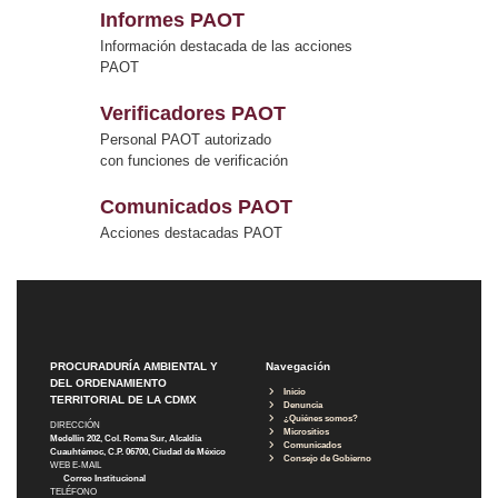
Informes PAOT
Información destacada de las acciones
PAOT
Verificadores PAOT
Personal PAOT autorizado
con funciones de verificación
Comunicados PAOT
Acciones destacadas PAOT
PROCURADURÍA AMBIENTAL Y
Navegación
DEL ORDENAMIENTO
Inicio
TERRITORIAL DE LA CDMX
Denuncia
¿Quiénes somos?
DIRECCIÓN
Micrositios
Medellín 202, Col. Roma Sur, Alcaldía
Comunicados
Cuauhtémoc, C.P. 06700, Ciudad de México
Consejo de Gobierno
WEB E-MAIL
Correo Institucional
TELÉFONO