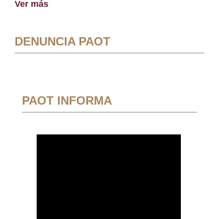
Ver más
DENUNCIA PAOT
PAOT INFORMA