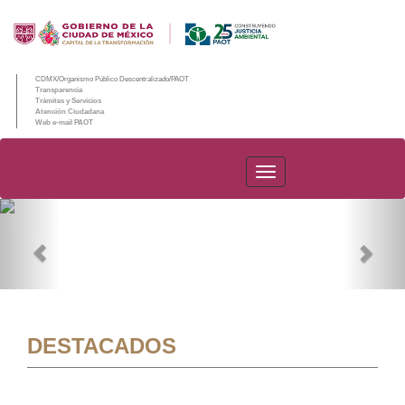
CDMX/Organismo Público Descentralizado/PAOT
Transparencia
Trámites y Servicios
Atención Ciudadana
Web e-mail PAOT
PAOT
Previous
Nex
DESTACADOS