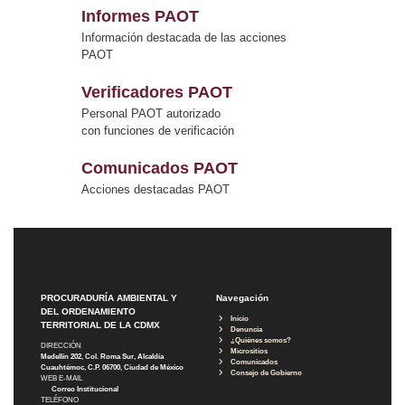
Informes PAOT
Información destacada de las acciones
PAOT
Verificadores PAOT
Personal PAOT autorizado
con funciones de verificación
Comunicados PAOT
Acciones destacadas PAOT
PROCURADURÍA AMBIENTAL Y
Navegación
DEL ORDENAMIENTO
Inicio
TERRITORIAL DE LA CDMX
Denuncia
¿Quiénes somos?
DIRECCIÓN
Micrositios
Medellín 202, Col. Roma Sur, Alcaldía
Comunicados
Cuauhtémoc, C.P. 06700, Ciudad de México
Consejo de Gobierno
WEB E-MAIL
Correo Institucional
TELÉFONO