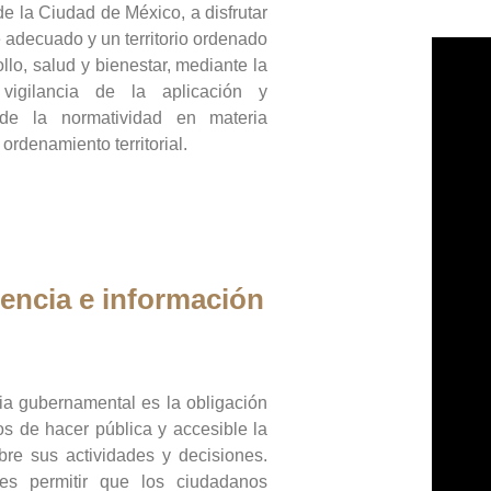
de la Ciudad de México, a disfrutar
 adecuado y un territorio ordenado
llo, salud y bienestar, mediante la
vigilancia de la aplicación y
 de la normatividad en materia
 ordenamiento territorial.
encia e información
ia gubernamental es la obligación
os de hacer pública y accesible la
bre sus actividades y decisiones.
es permitir que los ciudadanos