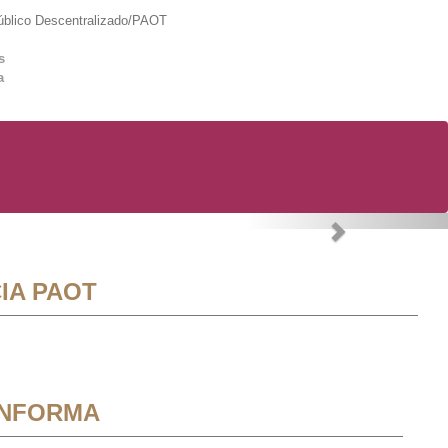
lico Descentralizado/PAOT
s
a
Next
IA PAOT
INFORMA