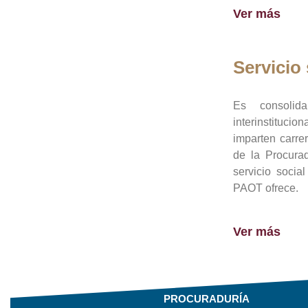
Ver más
Servicio 
Es consolid
interinstituci
imparten carre
de la Procura
servicio socia
PAOT ofrece.
Ver más
PROCURADURÍA