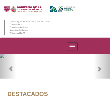
CDMX/Organismo Público Descentralizado/PAOT
Transparencia
Trámites y Servicios
Atención Ciudadana
Web e-mail PAOT
PAOT
Previous
Nex
DESTACADOS