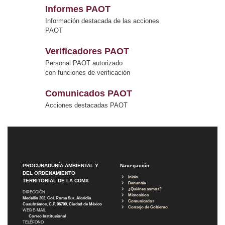
Informes PAOT
Información destacada de las acciones
PAOT
Verificadores PAOT
Personal PAOT autorizado
con funciones de verificación
Comunicados PAOT
Acciones destacadas PAOT
PROCURADURÍA AMBIENTAL Y
Navegación
DEL ORDENAMIENTO
Inicio
TERRITORIAL DE LA CDMX
Denuncia
¿Quiénes somos?
DIRECCIÓN
Micrositios
Medellín 202, Col. Roma Sur, Alcaldía
Comunicados
Cuauhtémoc, C.P. 06700, Ciudad de México
Consejo de Gobierno
WEB E-MAIL
Correo Institucional
TELÉFONO