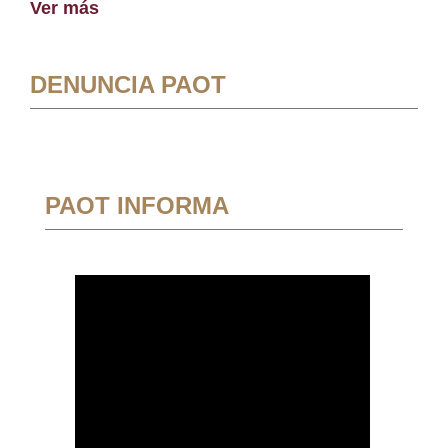
Ver más
DENUNCIA PAOT
PAOT INFORMA