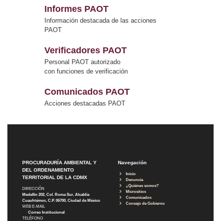
Informes PAOT
Información destacada de las acciones
PAOT
Verificadores PAOT
Personal PAOT autorizado
con funciones de verificación
Comunicados PAOT
Acciones destacadas PAOT
PROCURADURÍA AMBIENTAL Y
Navegación
DEL ORDENAMIENTO
Inicio
TERRITORIAL DE LA CDMX
Denuncia
¿Quiénes somos?
DIRECCIÓN
Micrositios
Medellín 202, Col. Roma Sur, Alcaldía
Comunicados
Cuauhtémoc, C.P. 06700, Ciudad de México
Consejo de Gobierno
WEB E-MAIL
Correo Institucional
TELÉFONO