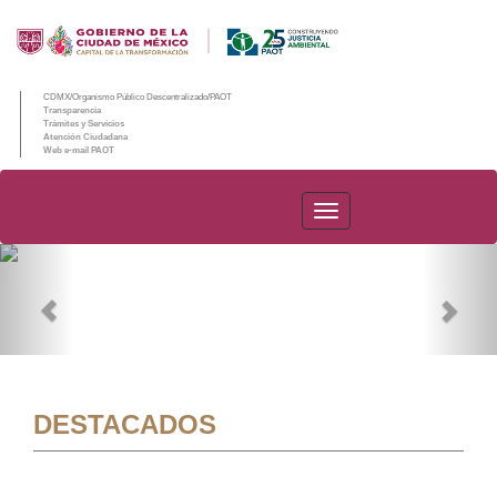
CDMX/Organismo Público Descentralizado/PAOT
Transparencia
Trámites y Servicios
Atención Ciudadana
Web e-mail PAOT
PAOT
Previous
Nex
DESTACADOS