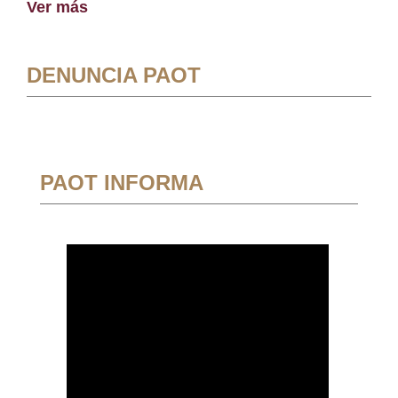
Ver más
DENUNCIA PAOT
PAOT INFORMA