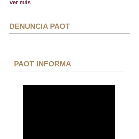
Ver más
DENUNCIA PAOT
PAOT INFORMA