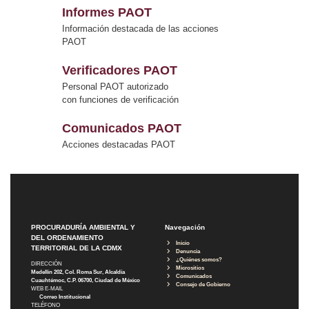
Informes PAOT
Información destacada de las acciones
PAOT
Verificadores PAOT
Personal PAOT autorizado
con funciones de verificación
Comunicados PAOT
Acciones destacadas PAOT
PROCURADURÍA AMBIENTAL Y
Navegación
DEL ORDENAMIENTO
Inicio
TERRITORIAL DE LA CDMX
Denuncia
¿Quiénes somos?
DIRECCIÓN
Micrositios
Medellín 202, Col. Roma Sur, Alcaldía
Comunicados
Cuauhtémoc, C.P. 06700, Ciudad de México
Consejo de Gobierno
WEB E-MAIL
Correo Institucional
TELÉFONO