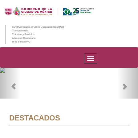
CDMX/Organismo Público Descentralizado/PAOT
Transparencia
Trámites y Servicios
Atención Ciudadana
Web e-mail PAOT
PAOT
Previous
Nex
DESTACADOS