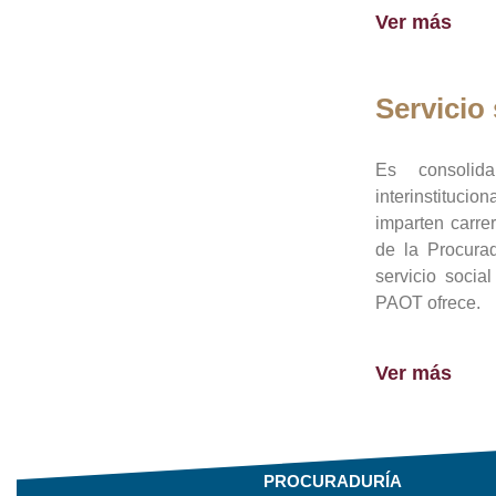
Ver más
Servicio 
Es consolid
interinstituci
imparten carre
de la Procura
servicio socia
PAOT ofrece.
Ver más
PROCURADURÍA