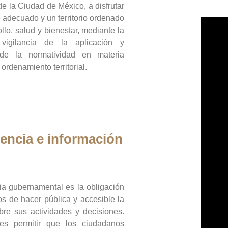
de la Ciudad de México, a disfrutar
 adecuado y un territorio ordenado
llo, salud y bienestar, mediante la
vigilancia de la aplicación y
 de la normatividad en materia
 ordenamiento territorial.
encia e información
ia gubernamental es la obligación
os de hacer pública y accesible la
bre sus actividades y decisiones.
es permitir que los ciudadanos