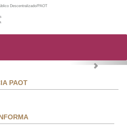
lico Descentralizado/PAOT
s
a
Next
IA PAOT
INFORMA