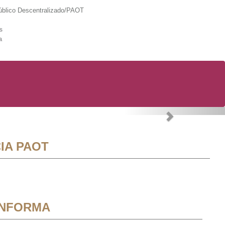
lico Descentralizado/PAOT
s
a
Next
IA PAOT
INFORMA