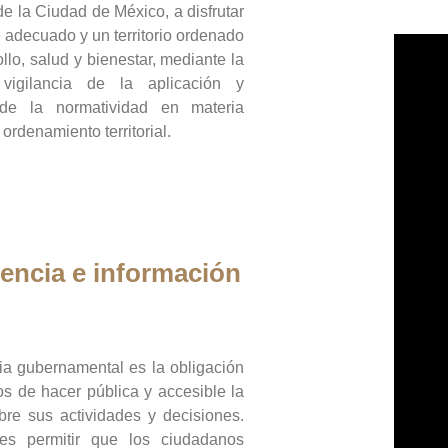
de la Ciudad de México, a disfrutar
 adecuado y un territorio ordenado
llo, salud y bienestar, mediante la
vigilancia de la aplicación y
 de la normatividad en materia
 ordenamiento territorial.
encia e información
ia gubernamental es la obligación
os de hacer pública y accesible la
bre sus actividades y decisiones.
es permitir que los ciudadanos