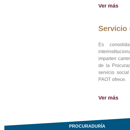
Ver más
Servicio 
Es consolid
interinstituci
imparten carre
de la Procura
servicio socia
PAOT ofrece.
Ver más
PROCURADURÍA