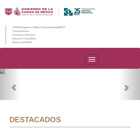
CDMX/Organismo Público Descentralizado/PAOT
Transparencia
Trámites y Servicios
Atención Ciudadana
Web e-mail PAOT
PAOT
Previous
Nex
DESTACADOS