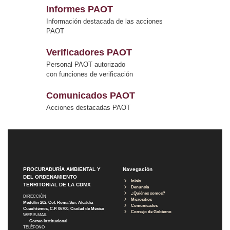
Informes PAOT
Información destacada de las acciones
PAOT
Verificadores PAOT
Personal PAOT autorizado
con funciones de verificación
Comunicados PAOT
Acciones destacadas PAOT
PROCURADURÍA AMBIENTAL Y
Navegación
DEL ORDENAMIENTO
Inicio
TERRITORIAL DE LA CDMX
Denuncia
¿Quiénes somos?
DIRECCIÓN
Micrositios
Medellín 202, Col. Roma Sur, Alcaldía
Comunicados
Cuauhtémoc, C.P. 06700, Ciudad de México
Consejo de Gobierno
WEB E-MAIL
Correo Institucional
TELÉFONO