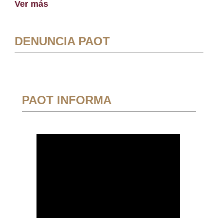
Ver más
DENUNCIA PAOT
PAOT INFORMA