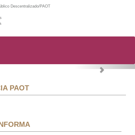
lico Descentralizado/PAOT
s
a
Next
IA PAOT
INFORMA