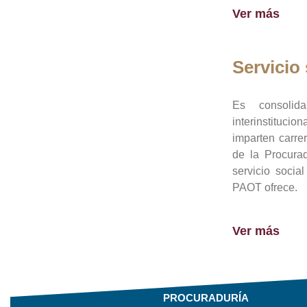
Ver más
Servicio 
Es consolid
interinstituci
imparten carre
de la Procura
servicio socia
PAOT ofrece.
Ver más
PROCURADURÍA