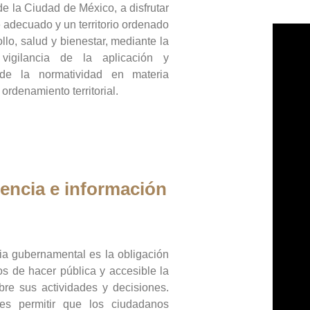
de la Ciudad de México, a disfrutar
 adecuado y un territorio ordenado
llo, salud y bienestar, mediante la
vigilancia de la aplicación y
 de la normatividad en materia
 ordenamiento territorial.
encia e información
ia gubernamental es la obligación
os de hacer pública y accesible la
bre sus actividades y decisiones.
es permitir que los ciudadanos