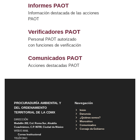
Informes PAOT
Información destacada de las acciones
PAOT
Verificadores PAOT
Personal PAOT autorizado
con funciones de verificación
Comunicados PAOT
Acciones destacadas PAOT
PROCURADURÍA AMBIENTAL Y
Navegación
DEL ORDENAMIENTO
Inicio
TERRITORIAL DE LA CDMX
Denuncia
¿Quiénes somos?
DIRECCIÓN
Micrositios
Medellín 202, Col. Roma Sur, Alcaldía
Comunicados
Cuauhtémoc, C.P. 06700, Ciudad de México
Consejo de Gobierno
WEB E-MAIL
Correo Institucional
TELÉFONO