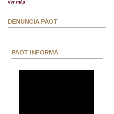
Ver más
DENUNCIA PAOT
PAOT INFORMA