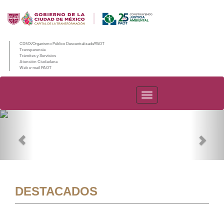
CDMX/Organismo Público Descentralizado/PAOT
Transparencia
Trámites y Servicios
Atención Ciudadana
Web e-mail PAOT
PAOT
Previous
Nex
DESTACADOS