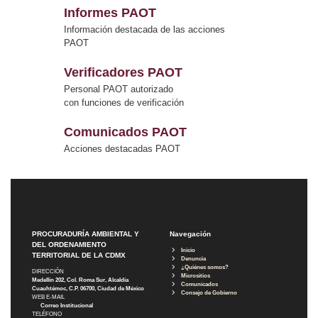
Informes PAOT
Información destacada de las acciones
PAOT
Verificadores PAOT
Personal PAOT autorizado
con funciones de verificación
Comunicados PAOT
Acciones destacadas PAOT
PROCURADURÍA AMBIENTAL Y
Navegación
DEL ORDENAMIENTO
Inicio
TERRITORIAL DE LA CDMX
Denuncia
¿Quiénes somos?
DIRECCIÓN
Micrositios
Medellín 202, Col. Roma Sur, Alcaldía
Comunicados
Cuauhtémoc, C.P. 06700, Ciudad de México
Consejo de Gobierno
WEB E-MAIL
Correo Institucional
TELÉFONO