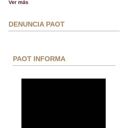
Ver más
DENUNCIA PAOT
PAOT INFORMA