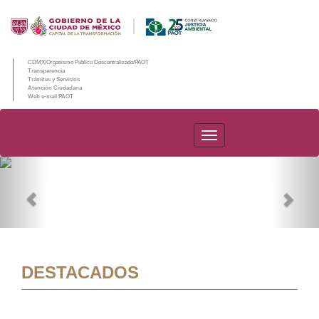
CDMX/Organismo Público Descentralizado/PAOT
Transparencia
Trámites y Servicios
Atención Ciudadana
Web e-mail PAOT
PAOT
Previous
Nex
DESTACADOS