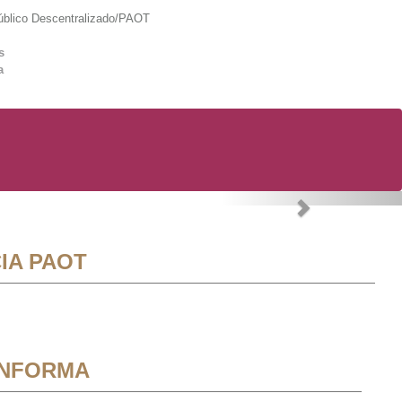
lico Descentralizado/PAOT
s
a
Next
IA PAOT
INFORMA