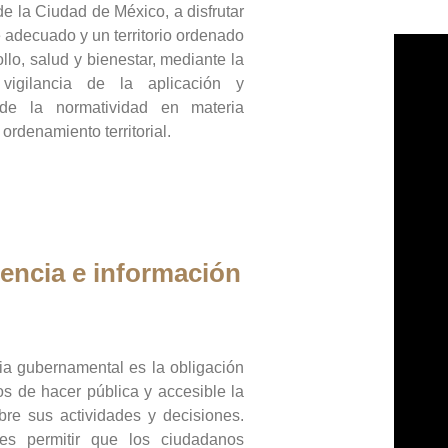
de la Ciudad de México, a disfrutar
 adecuado y un territorio ordenado
llo, salud y bienestar, mediante la
vigilancia de la aplicación y
 de la normatividad en materia
 ordenamiento territorial.
encia e información
ia gubernamental es la obligación
os de hacer pública y accesible la
bre sus actividades y decisiones.
es permitir que los ciudadanos