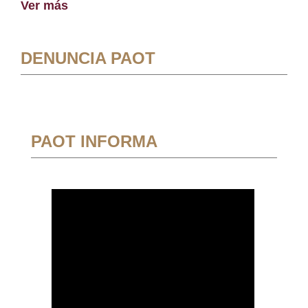
Ver más
DENUNCIA PAOT
PAOT INFORMA