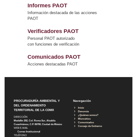
Informes PAOT
Información destacada de las acciones
PAOT
Verificadores PAOT
Personal PAOT autorizado
con funciones de verificación
Comunicados PAOT
Acciones destacadas PAOT
PROCURADURÍA AMBIENTAL Y
Navegación
DEL ORDENAMIENTO
Inicio
TERRITORIAL DE LA CDMX
Denuncia
¿Quiénes somos?
DIRECCIÓN
Micrositios
Medellín 202, Col. Roma Sur, Alcaldía
Comunicados
Cuauhtémoc, C.P. 06700, Ciudad de México
Consejo de Gobierno
WEB E-MAIL
Correo Institucional
TELÉFONO