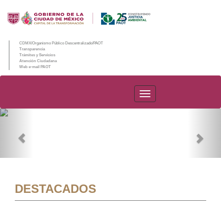
CDMX/Organismo Público Descentralizado/PAOT
Transparencia
Trámites y Servicios
Atención Ciudadana
Web e-mail PAOT
PAOT
Previous
Nex
DESTACADOS