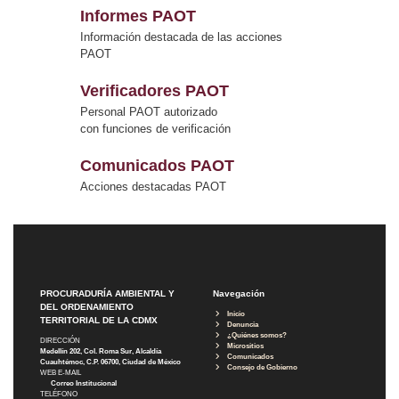
Informes PAOT
Información destacada de las acciones
PAOT
Verificadores PAOT
Personal PAOT autorizado
con funciones de verificación
Comunicados PAOT
Acciones destacadas PAOT
PROCURADURÍA AMBIENTAL Y
Navegación
DEL ORDENAMIENTO
Inicio
TERRITORIAL DE LA CDMX
Denuncia
¿Quiénes somos?
DIRECCIÓN
Micrositios
Medellín 202, Col. Roma Sur, Alcaldía
Comunicados
Cuauhtémoc, C.P. 06700, Ciudad de México
Consejo de Gobierno
WEB E-MAIL
Correo Institucional
TELÉFONO