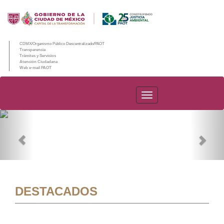
CDMX/Organismo Público Descentralizado/PAOT
Transparencia
Trámites y Servicios
Atención Ciudadana
Web e-mail PAOT
PAOT
Previous
Nex
DESTACADOS