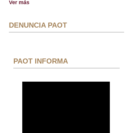
Ver más
DENUNCIA PAOT
PAOT INFORMA