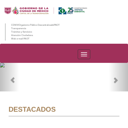
CDMX/Organismo Público Descentralizado/PAOT
Transparencia
Trámites y Servicios
Atención Ciudadana
Web e-mail PAOT
PAOT
Previous
Nex
DESTACADOS