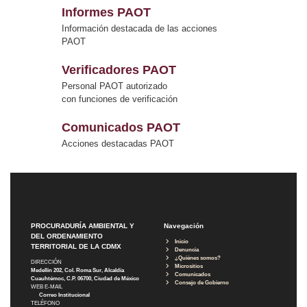
Informes PAOT
Información destacada de las acciones
PAOT
Verificadores PAOT
Personal PAOT autorizado
con funciones de verificación
Comunicados PAOT
Acciones destacadas PAOT
PROCURADURÍA AMBIENTAL Y
Navegación
DEL ORDENAMIENTO
Inicio
TERRITORIAL DE LA CDMX
Denuncia
¿Quiénes somos?
DIRECCIÓN
Micrositios
Medellín 202, Col. Roma Sur, Alcaldía
Comunicados
Cuauhtémoc, C.P. 06700, Ciudad de México
Consejo de Gobierno
WEB E-MAIL
Correo Institucional
TELÉFONO