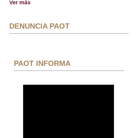
Ver más
DENUNCIA PAOT
PAOT INFORMA