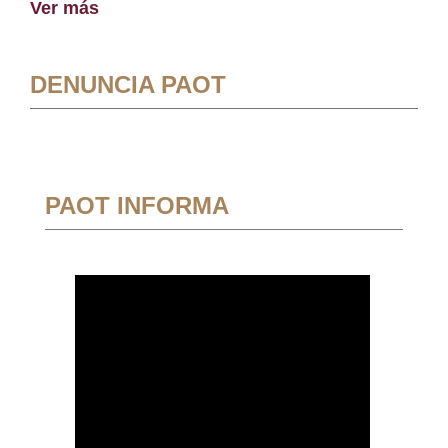
Ver más
DENUNCIA PAOT
PAOT INFORMA