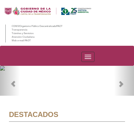
CDMX/Organismo Público Descentralizado/PAOT
Transparencia
Trámites y Servicios
Atención Ciudadana
Web e-mail PAOT
PAOT
Previous
Nex
DESTACADOS