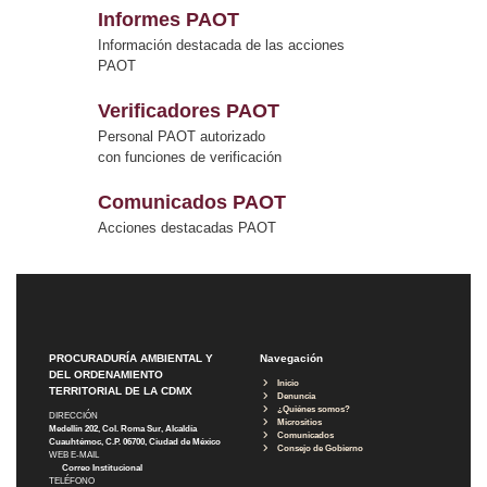
Informes PAOT
Información destacada de las acciones
PAOT
Verificadores PAOT
Personal PAOT autorizado
con funciones de verificación
Comunicados PAOT
Acciones destacadas PAOT
PROCURADURÍA AMBIENTAL Y
Navegación
DEL ORDENAMIENTO
Inicio
TERRITORIAL DE LA CDMX
Denuncia
¿Quiénes somos?
DIRECCIÓN
Micrositios
Medellín 202, Col. Roma Sur, Alcaldía
Comunicados
Cuauhtémoc, C.P. 06700, Ciudad de México
Consejo de Gobierno
WEB E-MAIL
Correo Institucional
TELÉFONO