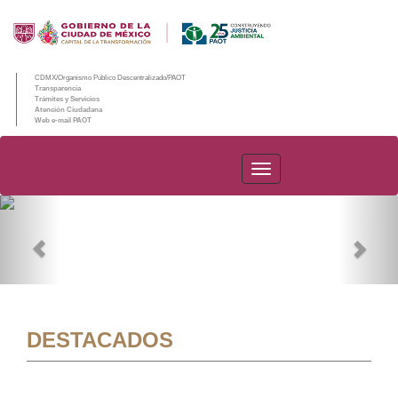
CDMX/Organismo Público Descentralizado/PAOT
Transparencia
Trámites y Servicios
Atención Ciudadana
Web e-mail PAOT
PAOT
Previous
Nex
DESTACADOS