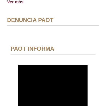
Ver más
DENUNCIA PAOT
PAOT INFORMA