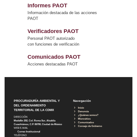
Informes PAOT
Información destacada de las acciones
PAOT
Verificadores PAOT
Personal PAOT autorizado
con funciones de verificación
Comunicados PAOT
Acciones destacadas PAOT
PROCURADURÍA AMBIENTAL Y
Navegación
DEL ORDENAMIENTO
Inicio
TERRITORIAL DE LA CDMX
Denuncia
¿Quiénes somos?
DIRECCIÓN
Micrositios
Medellín 202, Col. Roma Sur, Alcaldía
Comunicados
Cuauhtémoc, C.P. 06700, Ciudad de México
Consejo de Gobierno
WEB E-MAIL
Correo Institucional
TELÉFONO