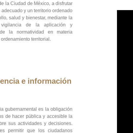
de la Ciudad de México, a disfrutar
 adecuado y un territorio ordenado
llo, salud y bienestar, mediante la
vigilancia de la aplicación y
 de la normatividad en materia
 ordenamiento territorial.
encia e información
ia gubernamental es la obligación
os de hacer pública y accesible la
bre sus actividades y decisiones.
es permitir que los ciudadanos