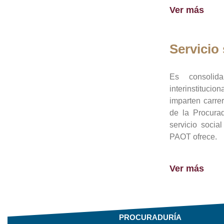
Ver más
Servicio 
Es consolid
interinstituci
imparten carre
de la Procura
servicio socia
PAOT ofrece.
Ver más
PROCURADURÍA