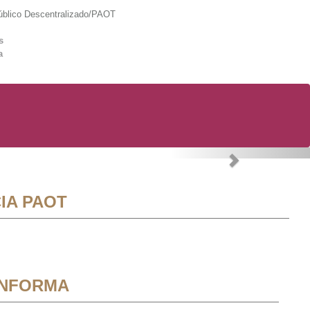
lico Descentralizado/PAOT
s
a
Next
IA PAOT
INFORMA