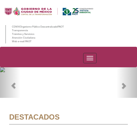
CDMX/Organismo Público Descentralizado/PAOT
Transparencia
Trámites y Servicios
Atención Ciudadana
Web e-mail PAOT
PAOT
Previous
Nex
DESTACADOS