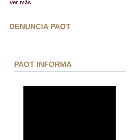
Ver más
DENUNCIA PAOT
PAOT INFORMA