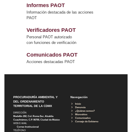
Informes PAOT
Información destacada de las acciones
PAOT
Verificadores PAOT
Personal PAOT autorizado
con funciones de verificación
Comunicados PAOT
Acciones destacadas PAOT
PROCURADURÍA AMBIENTAL Y
Navegación
DEL ORDENAMIENTO
Inicio
TERRITORIAL DE LA CDMX
Denuncia
¿Quiénes somos?
DIRECCIÓN
Micrositios
Medellín 202, Col. Roma Sur, Alcaldía
Comunicados
Cuauhtémoc, C.P. 06700, Ciudad de México
Consejo de Gobierno
WEB E-MAIL
Correo Institucional
TELÉFONO