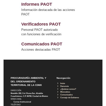
Informes PAOT
Información destacada de las acciones
PAOT
Verificadores PAOT
Personal PAOT autorizado
con funciones de verificación
Comunicados PAOT
Acciones destacadas PAOT
PROCURADURÍA AMBIENTAL Y
Navegación
DEL ORDENAMIENTO
Inicio
TERRITORIAL DE LA CDMX
Denuncia
¿Quiénes somos?
DIRECCIÓN
Micrositios
Medellín 202, Col. Roma Sur, Alcaldía
Comunicados
Cuauhtémoc, C.P. 06700, Ciudad de México
Consejo de Gobierno
WEB E-MAIL
Correo Institucional
TELÉFONO