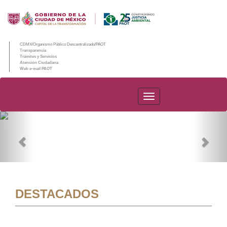
CDMX/Organismo Público Descentralizado/PAOT
Transparencia
Trámites y Servicios
Atención Ciudadana
Web e-mail PAOT
PAOT
Previous
Nex
DESTACADOS