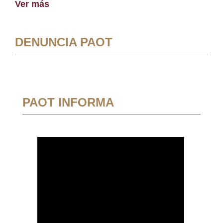
Ver más
DENUNCIA PAOT
PAOT INFORMA