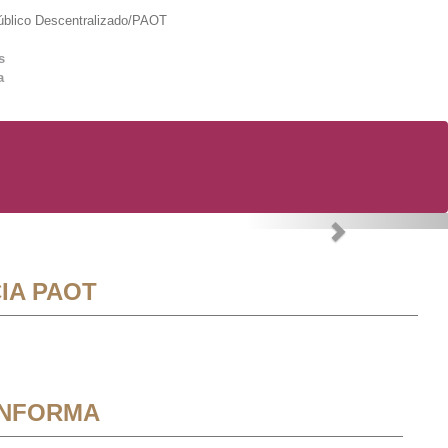
lico Descentralizado/PAOT
s
a
Next
IA PAOT
INFORMA