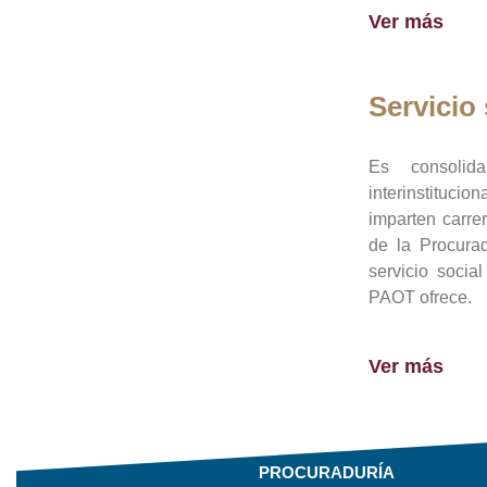
Ver más
Servicio 
Es consolid
interinstituci
imparten carre
de la Procura
servicio socia
PAOT ofrece.
Ver más
PROCURADURÍA