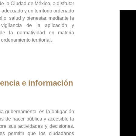
de la Ciudad de México, a disfrutar
 adecuado y un territorio ordenado
llo, salud y bienestar, mediante la
vigilancia de la aplicación y
 de la normatividad en materia
 ordenamiento territorial.
encia e información
ia gubernamental es la obligación
os de hacer pública y accesible la
bre sus actividades y decisiones.
es permitir que los ciudadanos