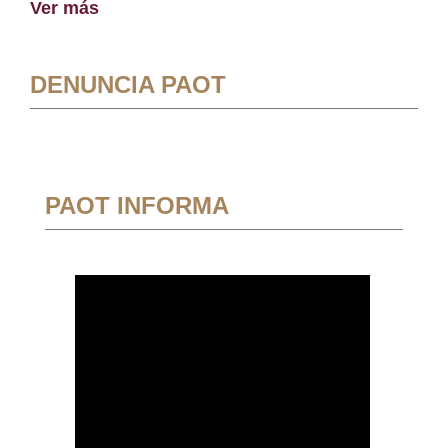
Ver más
DENUNCIA PAOT
PAOT INFORMA