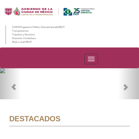
CDMX/Organismo Público Descentralizado/PAOT
Transparencia
Trámites y Servicios
Atención Ciudadana
Web e-mail PAOT
PAOT
Previous
Nex
DESTACADOS