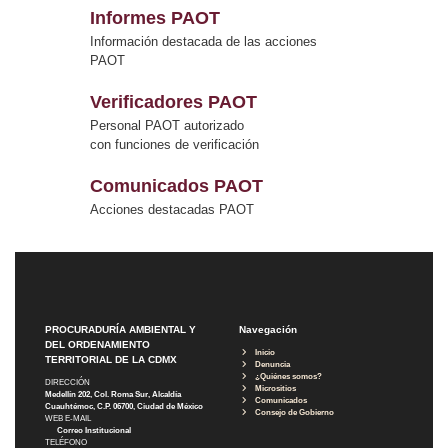
Informes PAOT
Información destacada de las acciones
PAOT
Verificadores PAOT
Personal PAOT autorizado
con funciones de verificación
Comunicados PAOT
Acciones destacadas PAOT
PROCURADURÍA AMBIENTAL Y
Navegación
DEL ORDENAMIENTO
Inicio
TERRITORIAL DE LA CDMX
Denuncia
¿Quiénes somos?
DIRECCIÓN
Micrositios
Medellín 202, Col. Roma Sur, Alcaldía
Comunicados
Cuauhtémoc, C.P. 06700, Ciudad de México
Consejo de Gobierno
WEB E-MAIL
Correo Institucional
TELÉFONO