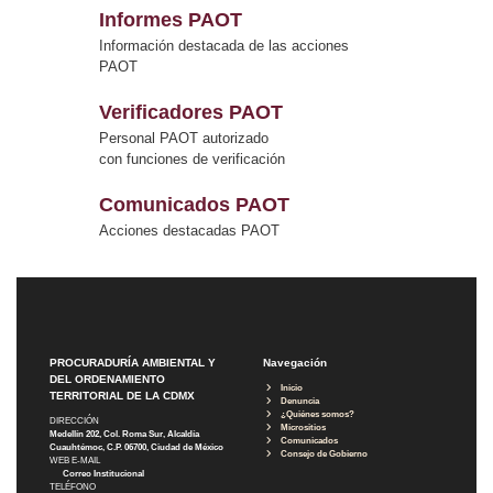
Informes PAOT
Información destacada de las acciones
PAOT
Verificadores PAOT
Personal PAOT autorizado
con funciones de verificación
Comunicados PAOT
Acciones destacadas PAOT
PROCURADURÍA AMBIENTAL Y
Navegación
DEL ORDENAMIENTO
Inicio
TERRITORIAL DE LA CDMX
Denuncia
¿Quiénes somos?
DIRECCIÓN
Micrositios
Medellín 202, Col. Roma Sur, Alcaldía
Comunicados
Cuauhtémoc, C.P. 06700, Ciudad de México
Consejo de Gobierno
WEB E-MAIL
Correo Institucional
TELÉFONO