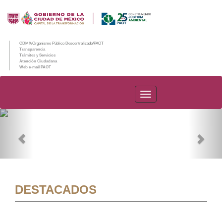
CDMX/Organismo Público Descentralizado/PAOT
Transparencia
Trámites y Servicios
Atención Ciudadana
Web e-mail PAOT
PAOT
Previous
Nex
DESTACADOS