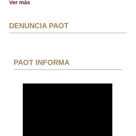
Ver más
DENUNCIA PAOT
PAOT INFORMA