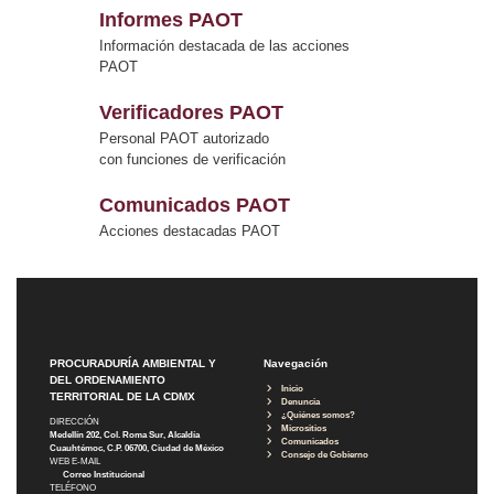
Informes PAOT
Información destacada de las acciones
PAOT
Verificadores PAOT
Personal PAOT autorizado
con funciones de verificación
Comunicados PAOT
Acciones destacadas PAOT
PROCURADURÍA AMBIENTAL Y
Navegación
DEL ORDENAMIENTO
Inicio
TERRITORIAL DE LA CDMX
Denuncia
¿Quiénes somos?
DIRECCIÓN
Micrositios
Medellín 202, Col. Roma Sur, Alcaldía
Comunicados
Cuauhtémoc, C.P. 06700, Ciudad de México
Consejo de Gobierno
WEB E-MAIL
Correo Institucional
TELÉFONO