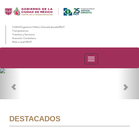
CDMX/Organismo Público Descentralizado/PAOT
Transparencia
Trámites y Servicios
Atención Ciudadana
Web e-mail PAOT
PAOT
Previous
Nex
DESTACADOS