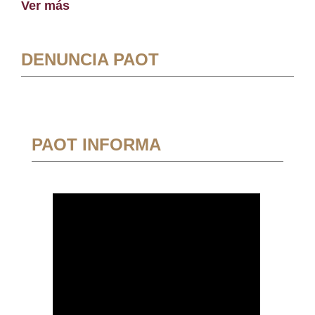
Ver más
DENUNCIA PAOT
PAOT INFORMA