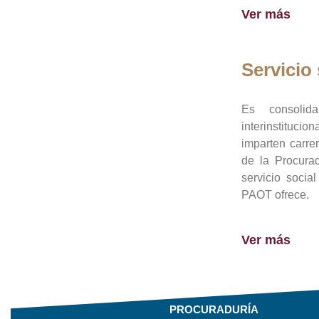
Ver más
Servicio 
Es consolid
interinstituci
imparten carre
de la Procura
servicio socia
PAOT ofrece.
Ver más
PROCURADURÍA