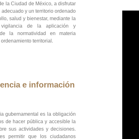
de la Ciudad de México, a disfrutar
 adecuado y un territorio ordenado
llo, salud y bienestar, mediante la
vigilancia de la aplicación y
 de la normatividad en materia
 ordenamiento territorial.
encia e información
ia gubernamental es la obligación
os de hacer pública y accesible la
bre sus actividades y decisiones.
es permitir que los ciudadanos