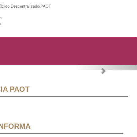
lico Descentralizado/PAOT
s
a
Next
IA PAOT
INFORMA