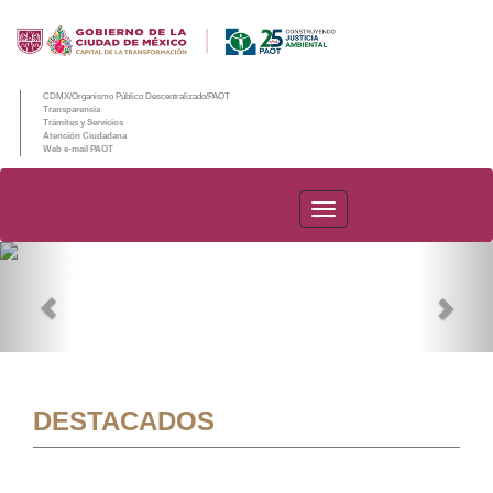
CDMX/Organismo Público Descentralizado/PAOT
Transparencia
Trámites y Servicios
Atención Ciudadana
Web e-mail PAOT
PAOT
Previous
Nex
DESTACADOS