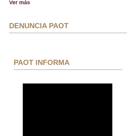
Ver más
DENUNCIA PAOT
PAOT INFORMA