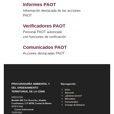
Informes PAOT
Información destacada de las acciones
PAOT
Verificadores PAOT
Personal PAOT autorizado
con funciones de verificación
Comunicados PAOT
Acciones destacadas PAOT
PROCURADURÍA AMBIENTAL Y
Navegación
DEL ORDENAMIENTO
Inicio
TERRITORIAL DE LA CDMX
Denuncia
¿Quiénes somos?
DIRECCIÓN
Micrositios
Medellín 202, Col. Roma Sur, Alcaldía
Comunicados
Cuauhtémoc, C.P. 06700, Ciudad de México
Consejo de Gobierno
WEB E-MAIL
Correo Institucional
TELÉFONO