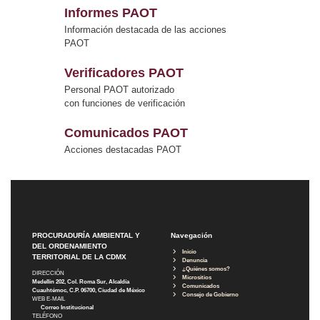
Informes PAOT
Información destacada de las acciones
PAOT
Verificadores PAOT
Personal PAOT autorizado
con funciones de verificación
Comunicados PAOT
Acciones destacadas PAOT
PROCURADURÍA AMBIENTAL Y
Navegación
DEL ORDENAMIENTO
Inicio
TERRITORIAL DE LA CDMX
Denuncia
¿Quiénes somos?
DIRECCIÓN
Micrositios
Medellín 202, Col. Roma Sur, Alcaldía
Comunicados
Cuauhtémoc, C.P. 06700, Ciudad de México
Consejo de Gobierno
WEB E-MAIL
Correo Institucional
TELÉFONO