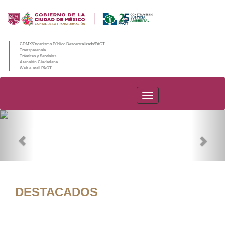
CDMX/Organismo Público Descentralizado/PAOT
Transparencia
Trámites y Servicios
Atención Ciudadana
Web e-mail PAOT
PAOT
Previous
Nex
DESTACADOS