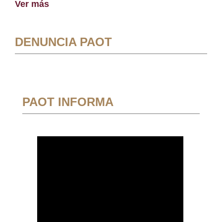
Ver más
DENUNCIA PAOT
PAOT INFORMA